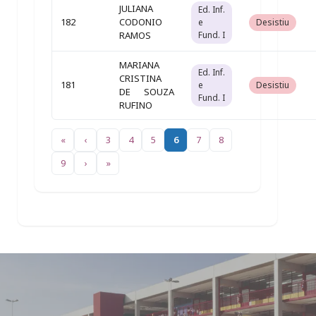
JULIANA
Ed. Inf.
182
CODONIO
e
Desistiu
RAMOS
Fund. I
MARIANA
Ed. Inf.
CRISTINA
181
e
Desistiu
DE SOUZA
Fund. I
RUFINO
«
‹
3
4
5
6
7
8
9
›
»