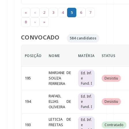
«
‹
2
3
4
5
6
7
8
›
»
CONVOCADO
584 candidatos
POSIÇÃO
NOME
MATÉRIA
STATUS
MARIANE DE
Ed. Inf.
195
SOUZA
e
Desistiu
FERREIRA
Fund. I
RAFAEL
Ed. Inf.
194
ELIAS DE
e
Desistiu
OLIVEIRA
Fund. I
LETICIA DE
Ed. Inf.
193
FREITAS
e
Contratado