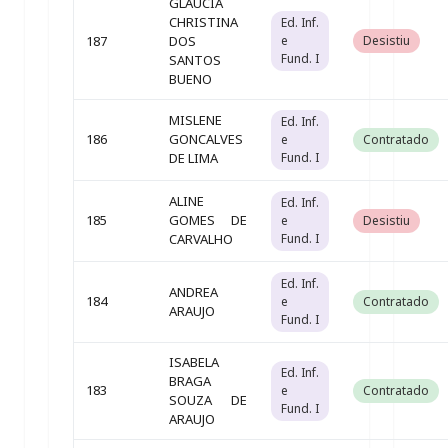
GLAUCIA
CHRISTINA
Ed. Inf.
187
DOS
e
Desistiu
Fund. I
SANTOS
BUENO
MISLENE
Ed. Inf.
186
GONCALVES
e
Contratado
DE LIMA
Fund. I
ALINE
Ed. Inf.
185
GOMES DE
e
Desistiu
CARVALHO
Fund. I
Ed. Inf.
ANDREA
184
e
Contratado
ARAUJO
Fund. I
ISABELA
Ed. Inf.
BRAGA
183
e
Contratado
SOUZA DE
Fund. I
ARAUJO