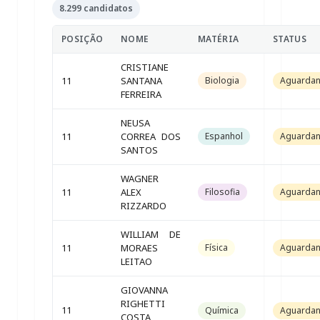
8.299 candidatos
POSIÇÃO
NOME
MATÉRIA
STATUS
CRISTIANE
11
SANTANA
Biologia
Aguarda
FERREIRA
NEUSA
11
CORREA DOS
Espanhol
Aguarda
SANTOS
WAGNER
11
ALEX
Filosofia
Aguarda
RIZZARDO
WILLIAM DE
11
MORAES
Física
Aguarda
LEITAO
GIOVANNA
RIGHETTI
11
Química
Aguarda
COSTA