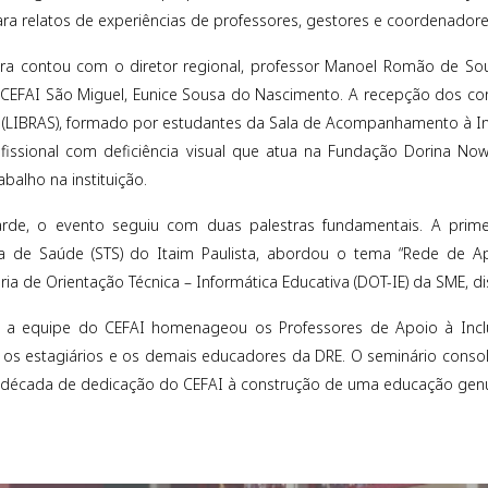
ra relatos de experiências de professores, gestores e coordenador
a contou com o diretor regional, professor Manoel Romão de Souz
CEFAI São Miguel, Eunice Sousa do Nascimento. A recepção dos co
(LIBRAS), formado por estudantes da Sala de Acompanhamento à Inc
fissional com deficiência visual que atua na Fundação Dorina Nowi
abalho na instituição.
rde, o evento seguiu com duas palestras fundamentais. A primei
ca de Saúde (STS) do Itaim Paulista, abordou o tema “Rede de A
ria de Orientação Técnica – Informática Educativa (DOT-IE) da SME, di
a equipe do CEFAI homenageou os Professores de Apoio à Inclusão
 os estagiários e os demais educadores da DRE. O seminário cons
década de dedicação do CEFAI à construção de uma educação genui