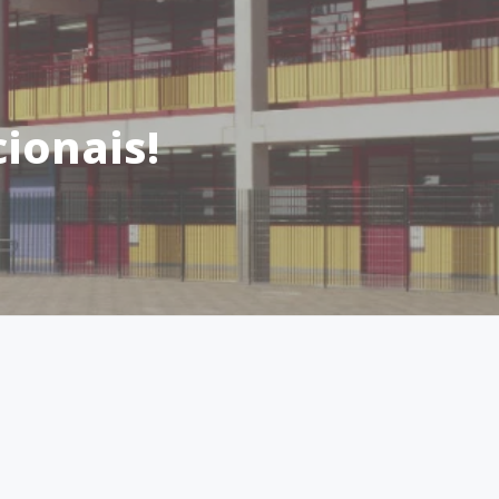
ionais!
 no