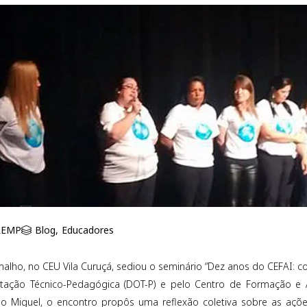
REMP
Blog
,
Educadores
malho, no CEU Vila Curuçá, sediou o seminário “Dez anos do CEFAI: c
ntação Técnico-Pedagógica (DOT-P) e pelo Centro de Formação e A
o Miguel, o encontro propôs uma reflexão coletiva sobre as ações