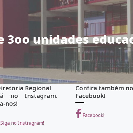
e 3oo unidades educac
Diretoria Regional
Confira também
tá no Instagram.
Facebook!
a-nos!
Facebook!
Siga no Instragram!