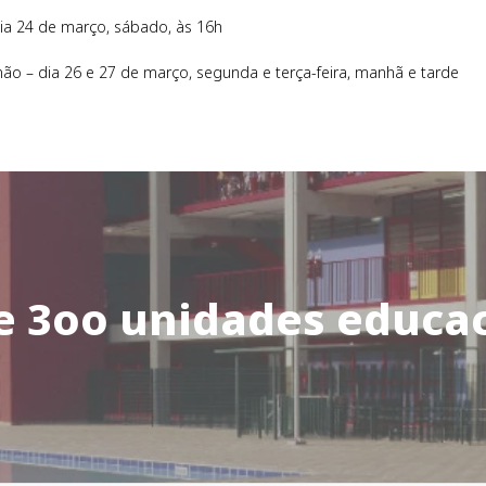
ia 24 de março, sábado, às 16h
ão – dia 26 e 27 de março, segunda e terça-feira, manhã e tarde
e 3oo unidades educac