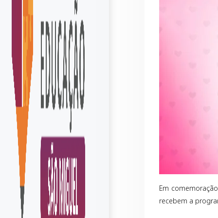
Em comemoração ao
recebem a program