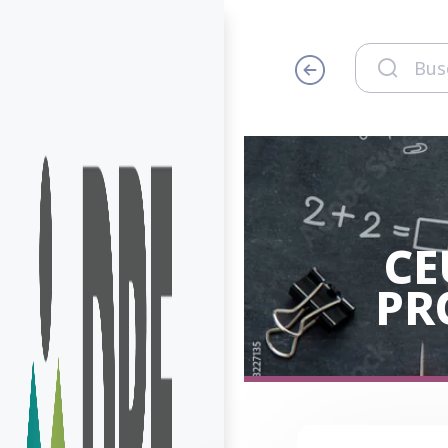
CE
PR