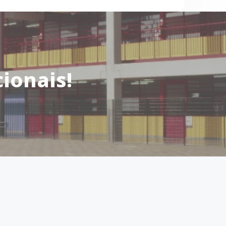
ionais!
 no