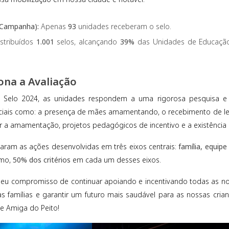
a Campanha):
Apenas
93
unidades receberam o selo.
stribuídos
1.001
selos, alcançando
39%
das Unidades de Educação I
na a Avaliação
o Selo 2024, as unidades respondem a uma rigorosa pesquisa e 
ciais como: a presença de mães amamentando, o recebimento de lei
r a amamentação, projetos pedagógicos de incentivo e a existênci
iaram as ações desenvolvidas em três eixos centrais:
família, equip
imo,
50% dos critérios
em cada um desses eixos.
seu compromisso de continuar apoiando e incentivando todas as no
s famílias e garantir um futuro mais saudável para as nossas crian
e Amiga do Peito!