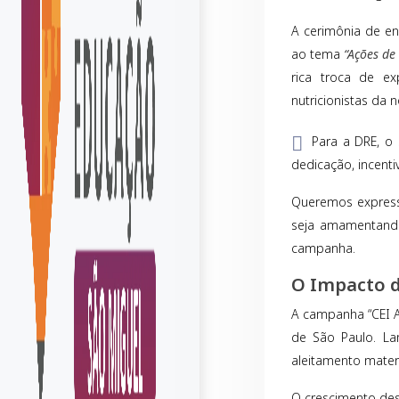
A cerimônia de en
ao tema
“Ações de
rica troca de ex
nutricionistas da 
Para a DRE, o 
dedicação, incenti
Queremos express
seja amamentando
campanha.
O Impacto 
A campanha “CEI A
de São Paulo. La
aleitamento mater
O crescimento des