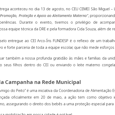
trega aconteceu no dia 13 de agosto, no CEU CEMEI São Miguel – L
 Promoção, Proteção e Apoio ao Aleitamento Materno”
, proporcionan
periências. Durante o evento, tivemos o privilégio de acompa
nossa equipe técnica da DRE e pela formadora Cida Souza, além de re
selo entregue ao CEI Arco-Íris FUNDESP é o reflexo de um trabalho
vo e forte parceria de toda a equipe escolar, que não mede esforços
ar também a nossa profunda gratidão às mães e famílias da un
 seus filhos dentro do CEI ou enviando o leite materno conge
da Campanha na Rede Municipal
migo do Peito” é uma iniciativa da Coordenadoria de Alimentação Es
nçada oficialmente em 20 de maio, a ação tem como objetivo i
no, assegurando o direito dos bebês a uma proteção especial para
sa mobilização em nossa cidade é notável: