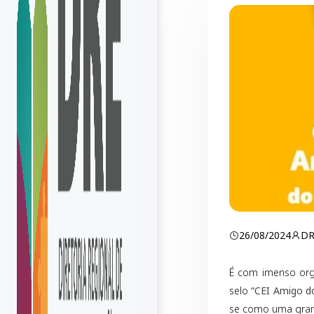
26/08/2024
D
É com imenso orgu
selo
“CEI Amigo d
se como uma grand