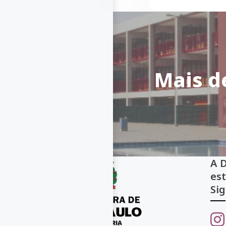
Mais d
A 
es
Sig