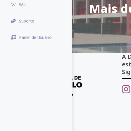
Mais d
Wiki
Suporte
Painel de Usuário
A 
es
Sig