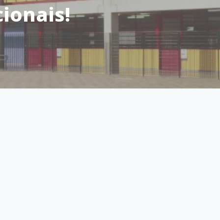
ionais!
 no