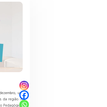
dezembro
, um
 da região. A
são Pedagógica,