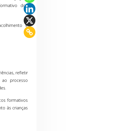
formativo dos
colhimento e
ncias, refletir
s ao processo
des.
os formativos
to às crianças