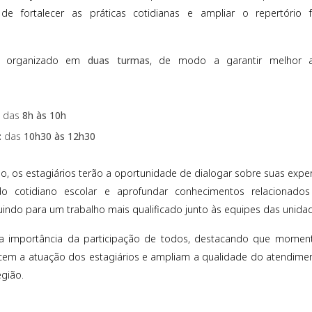
e fortalecer as práticas cotidianas e ampliar o repertório 
á organizado em
duas turmas
, de modo a garantir melhor a
das
8h às 10h
:
das
10h30 às 12h30
, os estagiários terão a oportunidade de dialogar sobre suas experiê
do cotidiano escolar e aprofundar conhecimentos relacionado
uindo para um trabalho mais qualificado junto às equipes das unida
a importância da participação de todos, destacando que moment
cem a atuação dos estagiários e ampliam a qualidade do atendimen
egião.