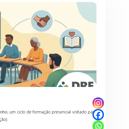
unho
, um ciclo de formação presencial voltado para
ção).