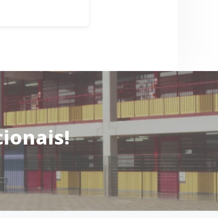
ionais!
 no