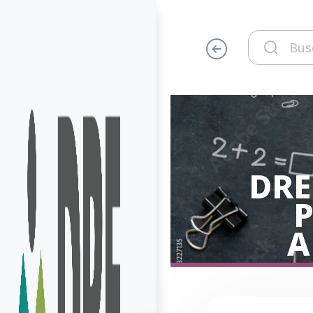
DRE
P
A