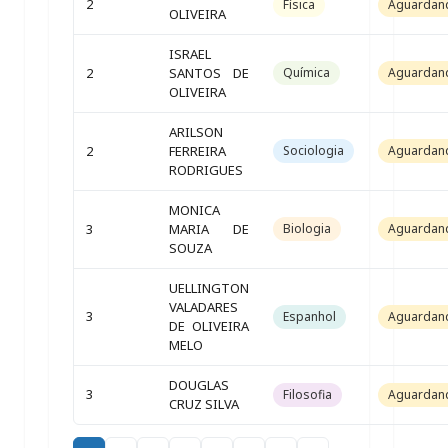
2
Física
Aguardan
OLIVEIRA
ISRAEL
2
SANTOS DE
Química
Aguardan
OLIVEIRA
ARILSON
2
FERREIRA
Sociologia
Aguardan
RODRIGUES
MONICA
3
MARIA DE
Biologia
Aguardan
SOUZA
UELLINGTON
VALADARES
3
Espanhol
Aguardan
DE OLIVEIRA
MELO
DOUGLAS
3
Filosofia
Aguardan
CRUZ SILVA