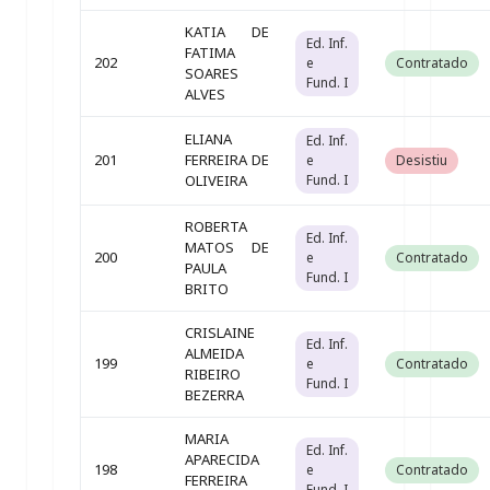
KATIA DE
Ed. Inf.
FATIMA
202
e
Contratado
SOARES
Fund. I
ALVES
ELIANA
Ed. Inf.
201
FERREIRA DE
e
Desistiu
OLIVEIRA
Fund. I
ROBERTA
Ed. Inf.
MATOS DE
200
e
Contratado
PAULA
Fund. I
BRITO
CRISLAINE
Ed. Inf.
ALMEIDA
199
e
Contratado
RIBEIRO
Fund. I
BEZERRA
MARIA
Ed. Inf.
APARECIDA
198
e
Contratado
FERREIRA
Fund. I