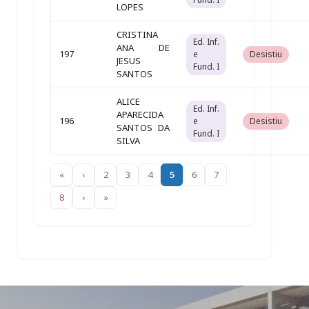
LOPES
CRISTINA
Ed. Inf.
ANA DE
197
e
Desistiu
JESUS
Fund. I
SANTOS
ALICE
Ed. Inf.
APARECIDA
196
e
Desistiu
SANTOS DA
Fund. I
SILVA
«
‹
2
3
4
5
6
7
8
›
»