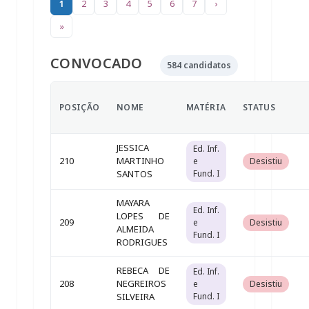
1
2
3
4
5
6
7
›
»
CONVOCADO
584 candidatos
POSIÇÃO
NOME
MATÉRIA
STATUS
JESSICA
Ed. Inf.
210
MARTINHO
e
Desistiu
SANTOS
Fund. I
MAYARA
Ed. Inf.
LOPES DE
209
e
Desistiu
ALMEIDA
Fund. I
RODRIGUES
REBECA DE
Ed. Inf.
208
NEGREIROS
e
Desistiu
SILVEIRA
Fund. I