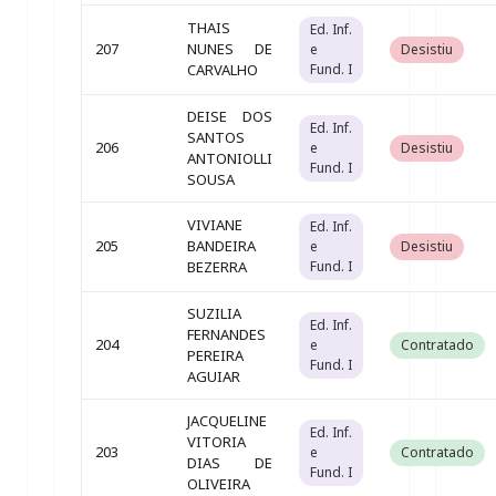
THAIS
Ed. Inf.
207
NUNES DE
e
Desistiu
CARVALHO
Fund. I
DEISE DOS
Ed. Inf.
SANTOS
206
e
Desistiu
ANTONIOLLI
Fund. I
SOUSA
VIVIANE
Ed. Inf.
205
BANDEIRA
e
Desistiu
BEZERRA
Fund. I
SUZILIA
Ed. Inf.
FERNANDES
204
e
Contratado
PEREIRA
Fund. I
AGUIAR
JACQUELINE
Ed. Inf.
VITORIA
203
e
Contratado
DIAS DE
Fund. I
OLIVEIRA