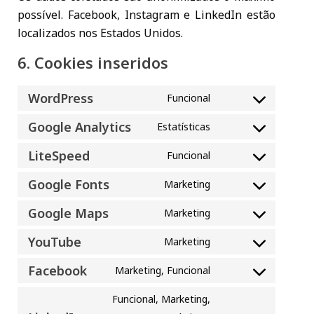
possível. Facebook, Instagram e LinkedIn estão
localizados nos Estados Unidos.
6. Cookies inseridos
WordPress
Funcional
Consent
to
Google Analytics
Estatísticas
Consent
service
to
wordpress
LiteSpeed
Funcional
Consent
service
to
google-
Google Fonts
Marketing
Consent
service
analytics
to
litespeed
Google Maps
Marketing
Consent
service
to
google-
YouTube
Marketing
Consent
service
fonts
to
google-
Facebook
Marketing, Funcional
Consent
service
maps
to
youtube
Funcional, Marketing,
service