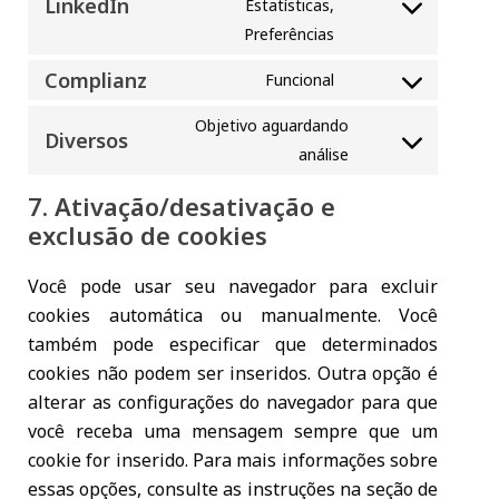
LinkedIn
Estatísticas,
facebook
Consent
Preferências
to
service
Complianz
Funcional
linkedin
Consent
to
Objetivo aguardando
service
Diversos
Consent
análise
complianz
to
service
7. Ativação/desativação e
diversos
exclusão de cookies
Você pode usar seu navegador para excluir
cookies automática ou manualmente. Você
também pode especificar que determinados
cookies não podem ser inseridos. Outra opção é
alterar as configurações do navegador para que
você receba uma mensagem sempre que um
cookie for inserido. Para mais informações sobre
essas opções, consulte as instruções na seção de