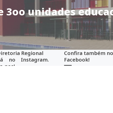
e 3oo unidades educac
Diretoria Regional
Confira também
tá no Instagram.
Facebook!
a-nos!
Facebook!
Siga no Instragram!