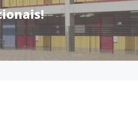
ionais!
 no