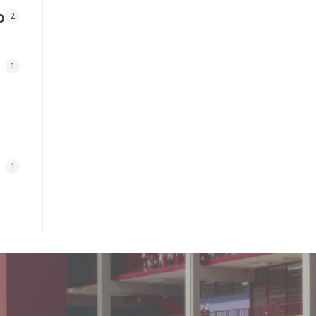
o
2
1
1