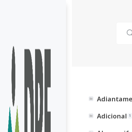
Adiantam
Adicional
1