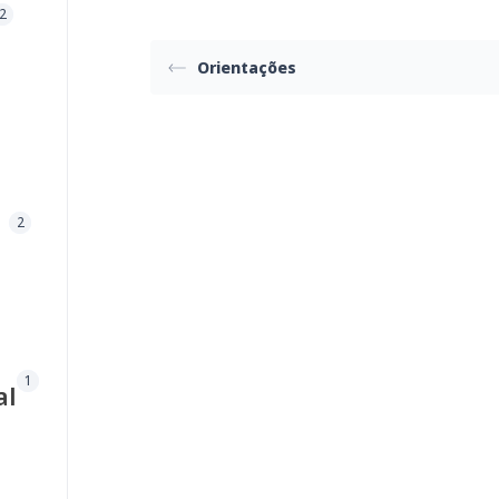
2
Orientações
2
1
al