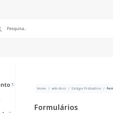
ento
1
Home
wiki-docs
Estágio Probatório
For
Formulários