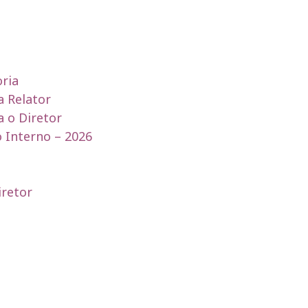
oria
 Relator
 o Diretor
o Interno – 2026
iretor