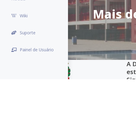
Mais d
Wiki
Suporte
Painel de Usuário
A 
es
Sig