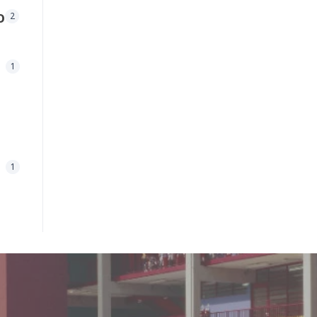
o
2
1
1