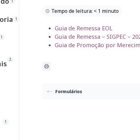
ado
1
Tempo de leitura: < 1 minuto
oria
1
Guia de Remessa EOL
Guia de Remessa – SIGPEC – 20
1
Guia de Promoção por Merecim
2
is
Formulários
1