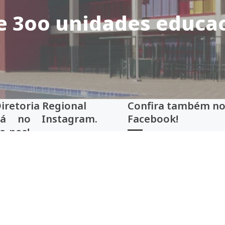
e 3oo unidades educac
Diretoria Regional
Confira também
tá no Instagram.
Facebook!
a-nos!
Facebook!
Siga no Instragram!