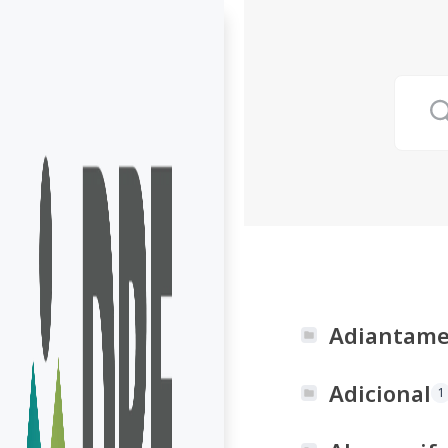
Adiantam
Adicional
1