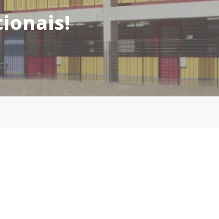
ionais!
 no